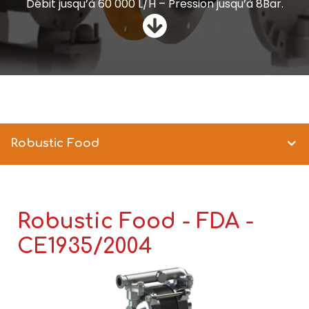
Débit jusqu’à 60 000 L/H – Pression jusqu’à 8Bar.
Robustic Food
Robustic Food - FDA -
CE1935/2004