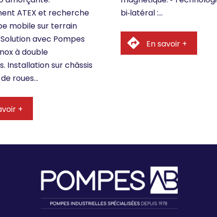
bi‐latéral :…
ent ATEX et recherche
e mobile sur terrain
. Solution avec Pompes
En savoir +
nox à double
Installation sur châssis
 de roues…
voir +