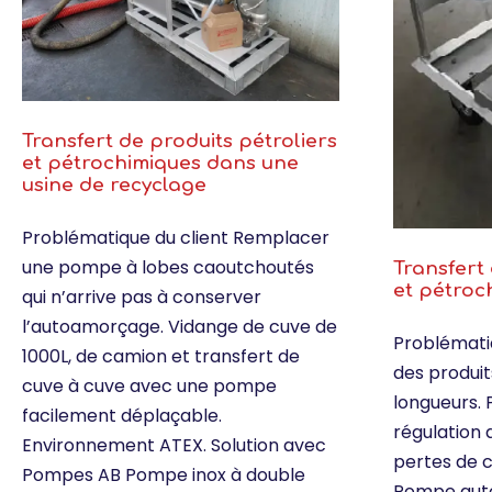
Transfert de produits pétroliers
et pétrochimiques dans une
usine de recyclage
Problématique du client Remplacer
une pompe à lobes caoutchoutés
Transfert 
et pétroc
qui n’arrive pas à conserver
l’autoamorçage. Vidange de cuve de
Problématiq
1000L, de camion et transfert de
des produit
cuve à cuve avec une pompe
longueurs.
facilement déplaçable.
régulation 
Environnement ATEX. Solution avec
pertes de c
Pompes AB Pompe inox à double
Pompe aut