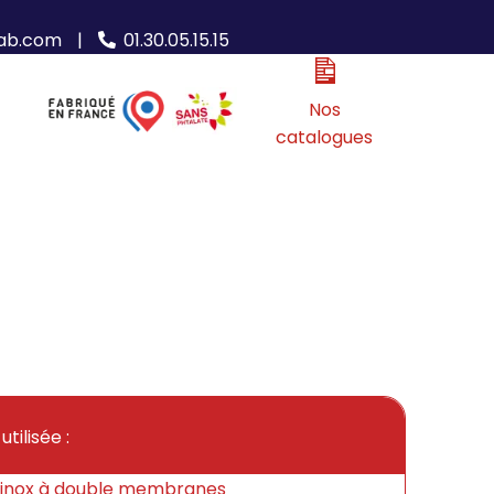
ab.com
|
01.30.05.15.15
Nos
catalogues
tilisée :
inox à double membranes