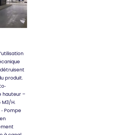
utilisation
écanique
 détruisent
u produit.
to‐
e hauteur –
5 M3/H.
B ‐ Pompe
 en
nement
e à canal