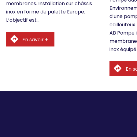
membranes. Installation sur châssis
Environnem
inox en forme de palette Europe.
d’une pomp
L’objectif est…
caillouteux
AB Pompe i
En savoir +
membranes. 
inox équipé
En sa