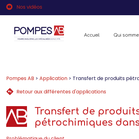
Skip
Skip
Nos vidéos
to
to
primary
content
navigation
Accueil
Qui somme
Pompes AB
>
Application
>
Transfert de produits pétr
Retour aux différentes d'applications
Transfert de produits
pétrochimiques dans
Problématique du client