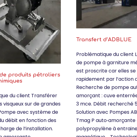
Transfert d’ADBLUE
Problématique du client L’
de pompe à garniture m
est proscrite car elles se
de produits pétroliers
rapidement par l’action d
himiques
Recherche de pompe au
amorçant : cuve enterré
ue du client Transférer
3 mce. Débit recherché 
s visqueux sur de grandes
Solution avec Pompes A
 Pompe avec système de
Tmag P auto‐amorçante
du débit en fonction des
polypropylène à entrai
harge de l’installation.
magnétique. ‐ Technologi
o amorçante.