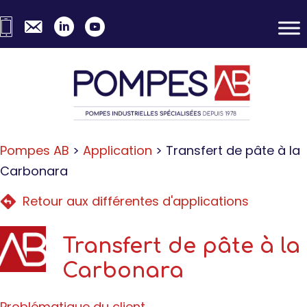
Skip
Skip
to
to
primary
content
navigation
Pompes AB
>
Application
>
Transfert de pâte à la
Carbonara
Retour aux différentes d'applications
Transfert de pâte à la
Carbonara
Problématique du client